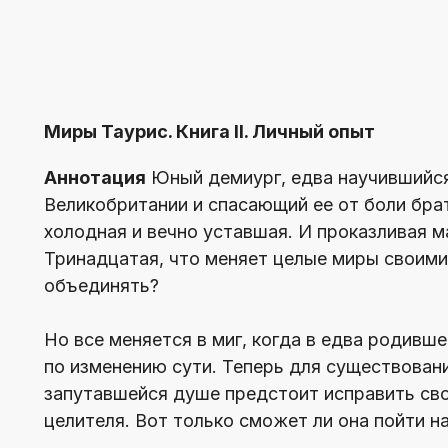
Миры Таурис. Книга II. Личный опыт
Аннотация
Юный демиург, едва научившийся
Великобритании и спасающий ее от боли бра
холодная и вечно уставшая. И проказливая 
Тринадцатая, что меняет целые миры своими
объединять?
Но все меняется в миг, когда в едва родивш
по изменению сути. Теперь для существован
запутавшейся душе предстоит исправить сво
целителя. Вот только сможет ли она пойти н